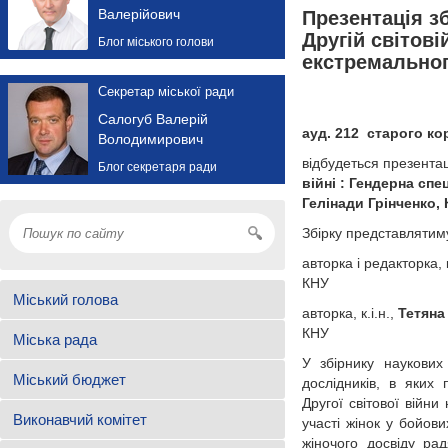
Валерійович
Презентація з
Другій світові
Блог міського голови
екстремальног
Секретар міської ради
Салогуб Валерій
ауд. 212
старого ко
Володимирович
відбудеться презента
Блог секретаря ради
війні : Гендерна спе
Гелінади Грінченко, 
Збірку представлятим
авторка і редакторка, к
КНУ
Міський голова
авторка, к.і.н.,
Тетяна
КНУ
Міська рада
У збірнику наукових
Міський бюджет
дослідників, в яких 
Другої світової війн
Виконавчий комітет
участі жінок у бойови
жіночого досвіду рад