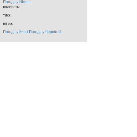
Погода у
Ніжині
вологість:
тиск:
вітер:
Погода у Києві
Погода у Чернігові