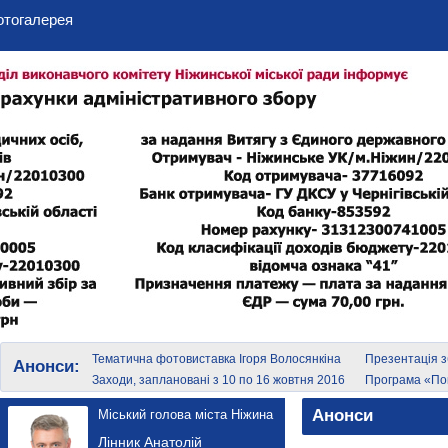
отогалерея
Тематична фотовиставка Ігоря Волосянкіна
Презентація з
Анонси:
Східної Європи 
Заходи, заплановані з 10 по 16 жовтня 2016
Програма «Пок
Гендерна спец
року
екстремальног
Анонси
Міський голова міста Ніжина
Лінник Анатолій