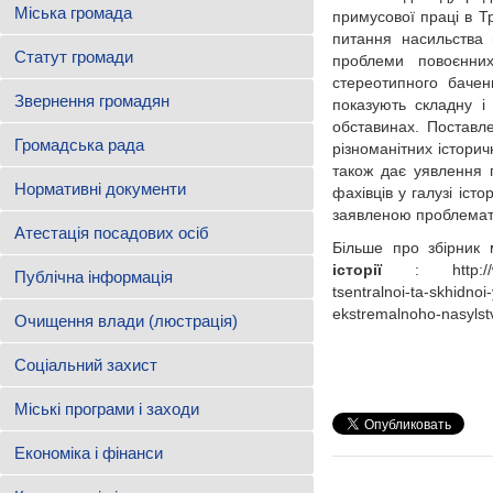
Міська громада
примусової праці в Т
питання насильства 
Статут громади
проблеми повоєнних
стереотипного баче
Звернення громадян
показують складну і
обставинах. Поставл
Громадська рада
різноманітних історич
також дає уявлення п
Нормативні документи
фахівців у галузі істо
заявленою проблемат
Атестація посадових осіб
Більше про збірник 
історії
: http://www.w
Публічна інформація
tsentralnoi-ta-skhidnoi
ekstremalnoho-nasylst
Очищення влади (люстрація)
Соціальний захист
Міські програми і заходи
Економіка і фінанси