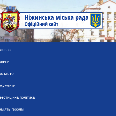
оловна
овини
о місто
окументи
вестиційна політика
м’ять героям!