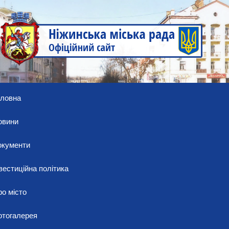
оловна
овини
окументи
вестиційна політика
о місто
отогалерея