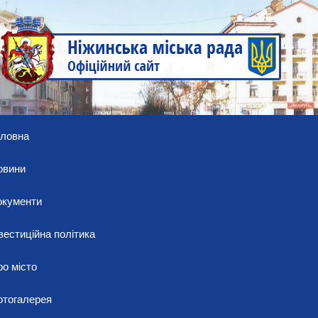
оловна
овини
окументи
вестиційна політика
о місто
отогалерея