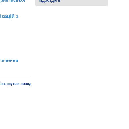
рнігівської
підрозділів
кацій з
аселення
овернутися назад