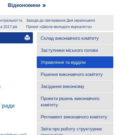
Відеоновини
нтральної та
Заходи до святкування Дня українського
ійні :
козацтва
а 2017 рік
Проект «Школа молодого журналіста»
аси
Склад виконавчого комітету
Заступники міського голови
Управління та відділи
Рішення виконавчого комітету
а
Засідання виконкому
Проекти рішень виконавчого
комітету
ї ради
Регламент виконавчого комітету
Звіти про роботу структурних