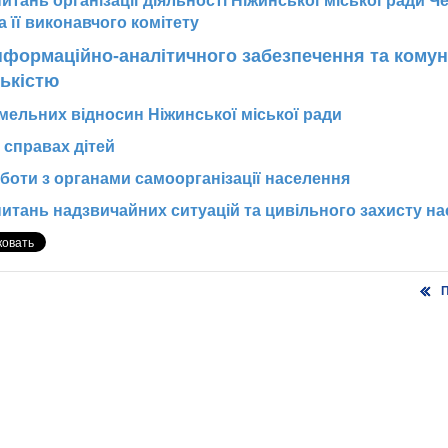
питань організації діяльності Ніжинської міської ради Че
а її виконавчого комітету
інформаційно-аналітичного забезпечення та комуні
ькістю
емельних відносин Ніжинської міської ради
 справах дітей
оботи з органами самоорганізації населення
 питань надзвичайних ситуацій та цивільного захисту н
П