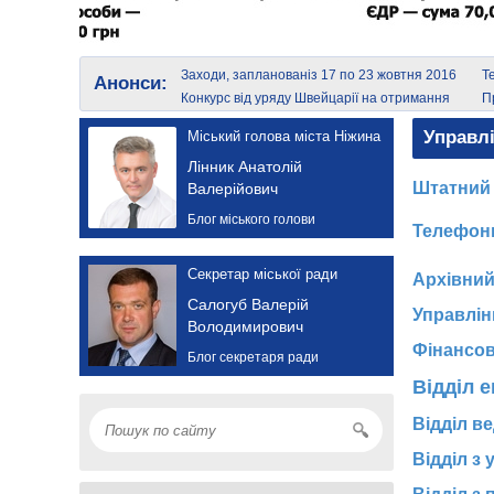
Заходи, запланованіз 17 по 23 жовтня 2016
Т
Анонси:
року
Конкурс від уряду Швейцарії на отримання
П
грантів
Управлі
Міський голова міста Ніжина
Лінник Анатолій
Штатний 
Валерійович
Блог міського голови
Телефонн
Секретар міської ради
Архівний
Салогуб Валерій
Управлін
Володимирович
Фінансов
Блог секретаря ради
Відділ 
Відділ в
Відділ з