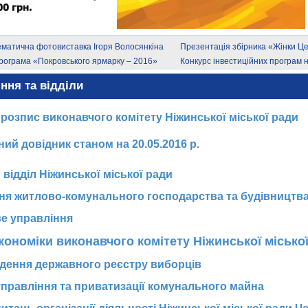
ематична фотовиставка Ігоря Волосянкіна
Презентація збірника «Жінки Це
Східної Європи у Другій світовій в
рограма «Покровського ярмарку – 2016»
Конкурс інвестиційних програм н
Гендерна специфіка досвіду в ч
екстремального насильства»
ння та відділи
розпис виконавчого комітету Ніжинської міської ради
ий довідник станом на 20.05.2016 р.
 відділ Ніжинської міської ради
ня житлово-комунального господарства та будівництв
е управління
економіки виконавчого комітету Ніжинської місько
едення державного реєстру виборців
 управління та приватизації комунального майна