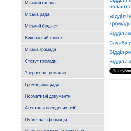
Відділ з 
Міський голова
області т
Міська рада
Відділ 
громадс
Міський бюджет
Відділ з
Виконавчий комітет
Служба у
Міська громада
Відділ р
Статут громади
Відділ з
Звернення громадян
Громадська рада
Нормативні документи
Атестація посадових осіб
Публічна інформація