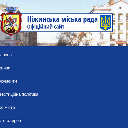
оловна
овини
окументи
вестиційна політика
о місто
отогалерея