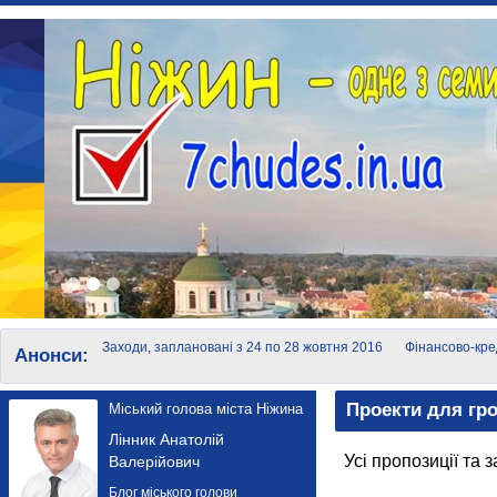
Заходи, заплановані з 24 по 28 жовтня 2016
Фінансово-кре
Анонси:
року
суб'єктів мало
Проекти для гр
Міський голова міста Ніжина
Лінник Анатолій
Усі пропозиції та
Валерійович
Блог міського голови