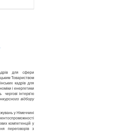
а
кадрів для сфери
мецьким Товариством
інських кадрів для
номіки і енергетики
ь чергові інтерв’ю
онкурсного відбору
жувань у Німеччині
ентоспроможності
ових компетенцій у
ня переговорів з