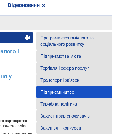
Відеоновини
Програма економічного та
соціального розвитку
алого і
Підприємства міста
Торгівля і сфера послуг
ня у
Транспорт і зв'язок
Підприємництво
Тарифна політика
Захист прав споживачів
ого партнерства
леної» економіки.
Закупівлі і конкурси
 та Харківської, де