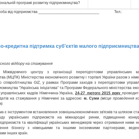
іональній програмі розвитку підприємництва?
особа від підприємства ____________________________ Тел.:
о-кредитна підтримка суб'єктів малого підприємництв
сного відбору на стажування
т Міжвідомчого центру з організації перепідготовки управлінських 
ва (МЦПК) Міністерства економічного розвитку і торгівлі України разом з ні
о співробітництва GIZ, у рамках Програми заходів з перепідготовки управл
ємництва “Українська ініціатива” та Програми Федерального міністерства еко
 управлінських кадрів Німеччина-Україна,
24-27 лютого 2015 року
проводит
датів на стажування у Німеччині за адресою:
м. Суми
(місце проведення к
).
а є інструментом встановлення зовнішньоекономічних зв'язків та шляхом ста
оду українських підприємств на міжнародні ринки, підвищенню конкур
підприємств та кваліфікації українських менеджерів через отримання ними н
ення бізнесу з німецькими та іншими іноземними партнерами, веден
ми інших країн.