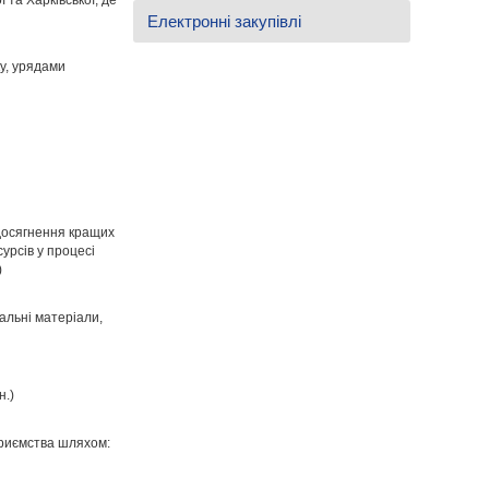
Електронні закупівлі
у, урядами
досягнення кращих
урсів у процесі
)
альні матеріали,
н.)
риємства шляхом: