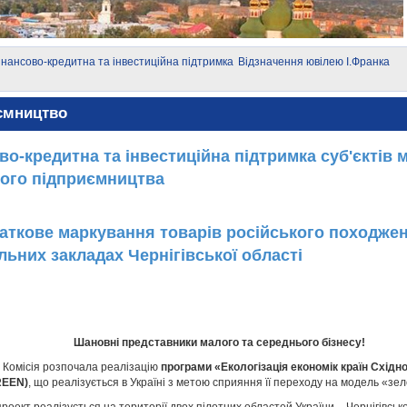
інансово-кредитна та інвестиційна підтримка
Відзначення ювілею І.Франка
уб'єктів малого і середнього підприємництва
ємництво
во-кредитна та інвестиційна підтримка суб'єктів м
ого підприємництва
аткове маркування товарів російського походжен
льних закладах Чернігівської області
Шановні представники малого та середнього бізнесу!
 Комісія розпочала реалізацію
програми «Екологізація економік країн Східн
REEN)
, що реалізується в Україні з метою сприяння її переходу на модель «зе
проект реалізується на території двох пілотних областей України – Чернігівської