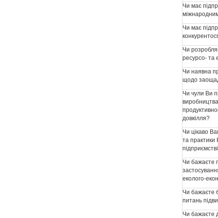
Чи має підп
міжнародним
Чи має підп
конкурентос
Чи розробля
ресурсо- та 
Чи наявна п
щодо заощад
Чи чули Ви 
виробництва
продуктивно
довкілля?
Чи цікаво В
та практики
підприємств
Чи бажаєте 
застосуванн
еколого-еко
Чи бажаєте 
питань підв
Чи бажаєте д