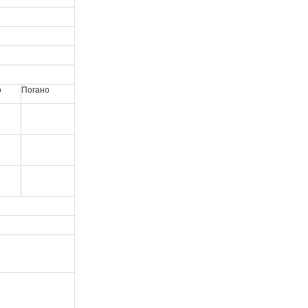
о
Погано