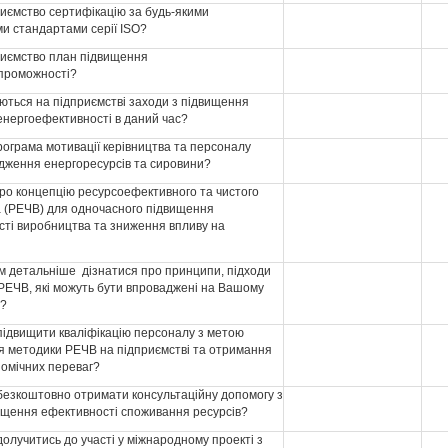
риємство сертифікацію за будь-якими
и стандартами серії ISO?
риємство план підвищення
проможності?
ються на підприємстві заходи з підвищення
енергоефективності в даний час?
рограма мотивації керівництва та персоналу
ження енергоресурсів та сировини?
про концепцію ресурсоефективного та чистого
 (РЕЧВ) для одночасного підвищення
сті виробництва та зниження впливу на
ам детальніше дізнатися про принципи, підходи
 РЕЧВ, які можуть бути впроваджені на Вашому
і?
підвищити кваліфікацію персоналу з метою
я методики РЕЧВ на підприємстві та отримання
номічних переваг?
безкоштовно отримати консультаційну допомогу з
ищення ефективності споживання ресурсів?
олучитись до участі у міжнародному проекті з