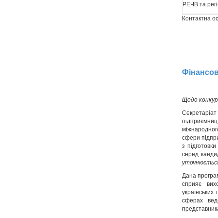
РЕЧВ та рег
Контактна 
Фінансов
Щодо конкур
Секретаріа
підприємницт
міжнародног
сфери підпри
з підготовки
серед канди
уточнюється
Дана програм
сприяє вих
українських 
сферах вед
представника