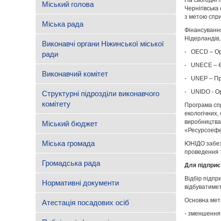
Міський голова
Чернігівська
з метою спри
Міська рада
Фінансуванн
Нідерландів,
Виконавчі органи Ніжинської міської
- ОЕСD – Орг
ради
- UNECE – Єв
Виконавчий комітет
- UNEP – Пр
- UNIDO - Ор
Структурні підрозділи виконавчого
комітету
Програма сп
екологічних,
виробництва 
Міський бюджет
«Ресурсоефе
Міська громада
ЮНІДО забезп
проведення т
Громадська рада
Для підприє
Відбір підпр
Нормативні документи
відбуватиме
Основна мет
Атестація посадових осіб
- зменшення