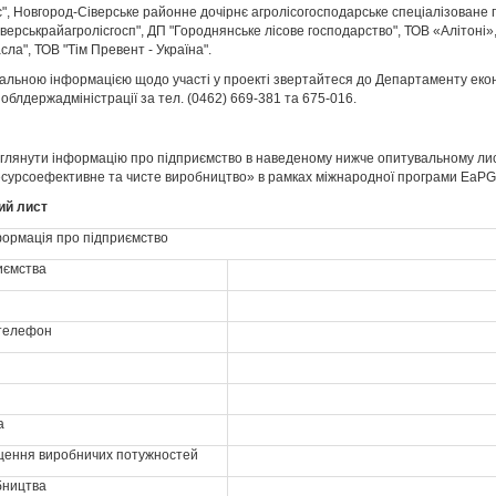
с", Новгород-Сіверське районне дочірнє агролісогосподарське спеціалізоване
верськрайагролісгосп", ДП "Городнянське лісове господарство", ТОВ «Алітоні»
сла", ТОВ "Тім Превент - Україна".
альною інформацією щодо участі у проекті звертайтеся до Департаменту еко
ї облдержадміністрації за тел. (0462) 669-381 та 675-016.
глянути інформацію про підприємство в наведеному нижче опитувальному лис
Ресурсоефективне та чисте виробництво» в рамках міжнародної програми EaP
ий лист
формація про підприємство
иємства
 телефон
а
щення виробничих потужностей
бництва