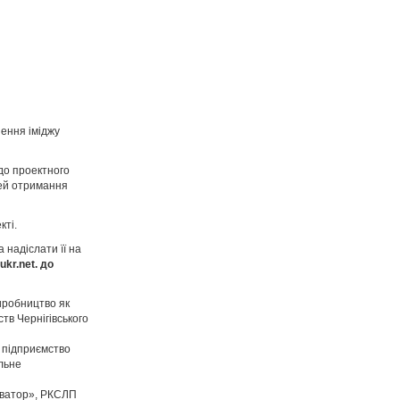
шення іміджу
до проектного
ей отримання
кті.
а надіслати її на
ukr.net
. до
иробництво як
тв Чернігівського
е підприємство
льне
леватор», РКСЛП