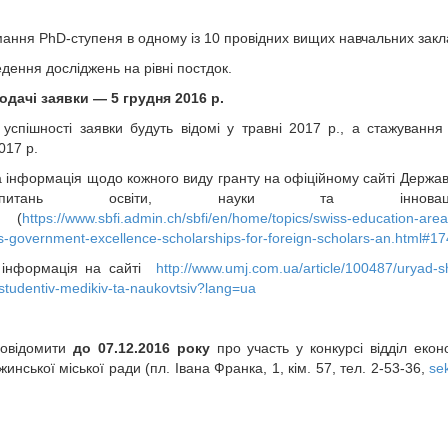
мання PhD-ступеня в одному із 10 провідних вищих навчальних закл
едення досліджень на рівні постдок.
одачі заявки — 5 грудня 2016 р.
 успішності заявки будуть відомі у травні 2017 р., а стажуванн
017 р.
 інформація щодо кожного виду гранту на офіційному сайті Держав
тань освіти, науки та інновац
ї (
https://www.sbfi.admin.ch/sbfi/en/home/topics/swiss-education-are
s-government-excellence-scholarships-for-foreign-scholars-an.html#1
 інформація на сайті
http://www.umj.com.ua/article/100487/uryad-s
-studentiv-medikiv-ta-naukovtsiv?lang=ua
овідомити
до 07.12.2016 року
про участь у конкурсі відділ екон
жинської міської ради (пл. Івана Франка, 1, кім. 57, тел. 2-53-36,
se