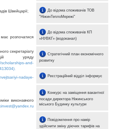
До відома споживачів ТОВ
адів Швейцарії;
"НіжинТеплоМережі"
До відома споживачів КП
я має розпочатися
«НУВКГ» (водоканал)
ного секретаріату
Стратегічний план економічного
ій уряду
розвитку
a/scholarships-and-
7413034
).
Реєстраційний відділ інформує
hvejtsariyi-nadaye-
Конкурс на заміщення вакантної
посади директора Ніжинського
оміки виконавчого
міського Будинку культури
kinvest@yandex.ru
Повідомлення про намір
здійснити зміну діючих тарифів на