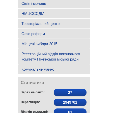
Сім'я і молодь
НМЦСССДМ
Територіальний центр
Офіс реформ
Місцеві вибори-2015
Реєстраційний відділ виконавчого
комітету Ніжинської міської ради
Комунальне майно
Статистика
Зараз на сайті:
27
Переглядів:
2949701
Візитів сьогодні:
61