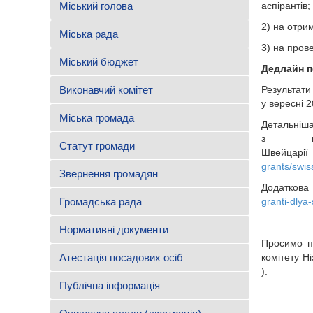
Міський голова
аспірантів;
2) на отри
Міська рада
3) на пров
Міський бюджет
Дедлайн п
Виконавчий комітет
Результати
у вересні 2
Міська громада
Детальніша
з пи
Статут громади
Швейцарі
grants/swis
Звернення громадян
Додаткова
Громадська рада
granti-dlya
Нормативні документи
Просимо п
Атестація посадових осіб
комітету Ні
).
Публічна інформація