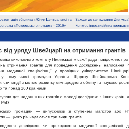
резентація збірника «Жінки Центральної та
Заходи до святкування Дня укра
ідної Європи у Другій світовій війні :
козацтва
рограма «Покровського ярмарку – 2016»
Конкурс інвестиційних програм н
ендерна специфіка досвіду в часи
кстремального насильства»
с від уряду Швейцарії на отримання грантів
номіки виконавчого комітету Ніжинської міської ради повідомляє
про
 на отримання грантів для проведення досліджень, написання P
ня медичної спеціалізації у провідних університетах Швейцар
 у тому числі громадян України. Щороку Швейцарська Кон
кі стипендії з метою розвитку міжнародного обміну та науково-дослі
 та понад 180 країнами.
рупою для надання цих грантів є молоді дослідники з інших країн, я
и PhD.
нських громадян — випускників зі ступенем магістра або P
стю — цього річ надаються три види грантів:
ведення досліджень чи проходження медичної спеціалізації д