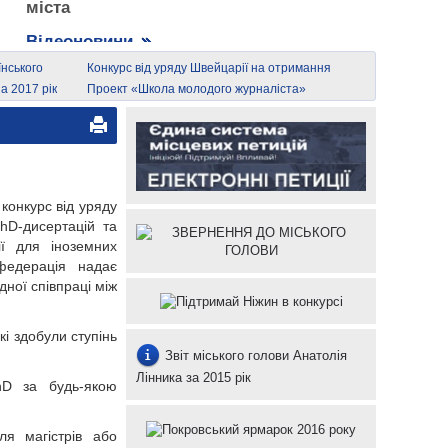
міста
Відеоновини
їнського
Конкурс від уряду Швейцарії на отримання
грантів
а 2017 рік
Проект «Школа молодого журналіста»
 конкурс від уряду
hD-дисертацій та
ії для іноземних
федерація надає
дної співпраці між
кі здобули ступінь
Звіт міського голови Анатолія
Лінника за 2015 рік
hD за будь-якою
ля магістрів або