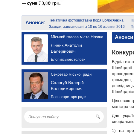
Тематична фотовиставка Ігоря Волосянкіна
П
Анонси:
Сх
Заходи, заплановані з 10 по 16 жовтня 2016
П
Г
року
е
Анонси
Міський голова міста Ніжина
Лінник Анатолій
Валерійович
Конкур
Блог міського голови
Відділ еко
Швейцарії
проходжен
Секретар міської ради
громадян,
Салогуб Валерій
дослідниць
Володимирович
Швейцарією
Блог секретаря ради
Цільовою г
магістра ч
Для украї
спеціальні
1) на про