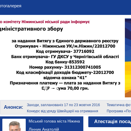
отогалерея
Заходи, запланованіз 17 по 23 жовтня 2016
Тематична фот
Анонси:
року
Конкурс від уряду Швейцарії на отримання
Програма «Пок
грантів
Атестація поса
Міський голова міста Ніжина
Лінник Анатолій