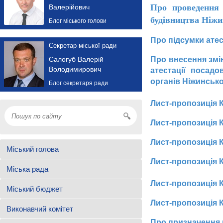
Про проведення 
Валерійович
будівництва Ніжи
Блог міського голови
Про підсумки атес
Секретар міської ради
Салогуб Валерій
Про внесення змі
Володимирович
атестації посадо
органів Ніжинсько
Блог секретаря ради
Лист-пропозиція К
Лист-пропозиція К
Лист-пропозиція К
Міський голова
Лист-пропозиція К
Міська рада
Лист-пропозиція К
Міський бюджет
Лист-пропозиція К
Виконавчий комітет
Про призначення н