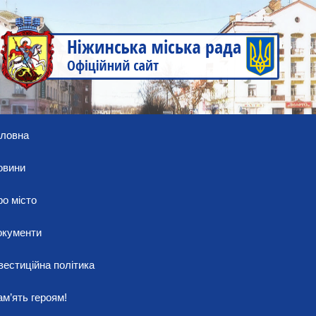
оловна
овини
о місто
окументи
вестиційна політика
м’ять героям!