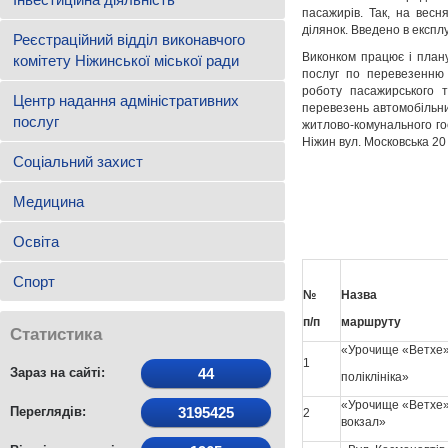
пасажирів. Так, на весн
ділянок. Введено в експл
Реєстраційний відділ виконавчого
Виконком працює і план
комітету Ніжинської міської ради
послуг по перевезенню 
роботу пасажирського т
Центр надання адміністративних
перевезень автомобільни
послуг
житлово-комунального го
Ніжин вул. Московська 20 
Соціальний захист
Медицина
Освіта
Спорт
№
Назва
п/п
маршруту
Статистика
«Урочище «Ветхе»
1
Зараз на сайті:
44
поліклініка»
«Урочище «Ветхе»
Переглядів:
3195425
2
вокзал»