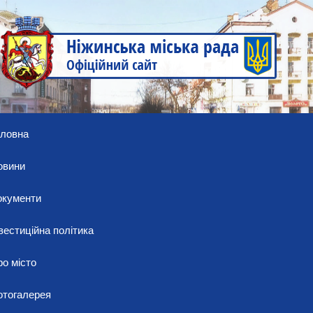
оловна
овини
окументи
вестиційна політика
о місто
отогалерея