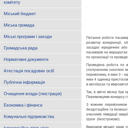
комітету
Міський бюджет
Міська громада
Міські програми і заходи
Питання роботи пасажирс
розвитку конкуренції, 
Громадська рада
засадах юридичних або 
пасажирів на маршрутах 
по організації та провед
Нормативні документи
Проведена робота по в
сполученням охоплені ма
Атестація посадових осіб
перевізника, я яких 3 – 
яких 4 одиниці пристосо
Публічна інформація
в автобусах та мікроавтоб
Так, в квітні місяці б
Очищення влади (люстрація)
Переможцями конкурсу ст
Економіка і фінанси
З кожним перевізником
бездотаційне та безкошто
учасників ліквідації ава
Комунальні підприємства
групи (безстроково).
Виконком міської ради 
Інвестиційна діяльність