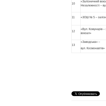
«Залізничний вокза
10
Незалежності – ву
11
«ЗОШ № 5 – заліз
«Вул. Комунарів –
12
вокзал»
«Заводська» –
13
вул. Космонавтів»