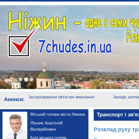
Заслуховування звітів про виконання
Заходи, запла
Анонси:
фінансових планів за 9 місяців 2016 р.
листопада
Транспорт і зв'я
Міський голова міста Ніжина
Лінник Анатолій
Розклад руху т
Валерійович
Блог міського голови