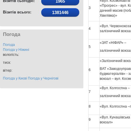
Візитів сьогодні:
1965
«Вул. Космонавтів
«Прогрес» - вул. К
3
дачний масив (поб
Візитів всього:
1381446
Хвилівка)»
«Вул. Червонокоза
4
залізничний вокза
Погода
«ЗАТ «НІФАР» –
Погода
5
Погода у
Ніжині
залізничний вокза
вологість:
«Залізничний вокз
тиск:
ВАТ «Заводоуправ
6
вітер:
будматеріалів» - 
Погода у Києві
Погода у Чернігові
вокзал – вул. Косм
«Вул. Колгоспна –
7
залізничний вокза
8
«Вул. Колгоспна –
«Вул. Кунашівська
9
вокзал»