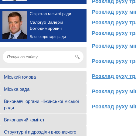
Розклад руху т
Розклад руху м
Секретар міської ради
Розклад руху т
Салогуб Валерій
Володимирович
Розклад руху тр
Блог секретаря ради
Розклад руху м
Розклад руху т
Розклад руху т
Міський голова
Міська рада
Розклад руху м
Виконавчі органи Ніжинської міської
Розклад руху мі
ради
Виконавчий комітет
Структурні підрозділи виконавчого