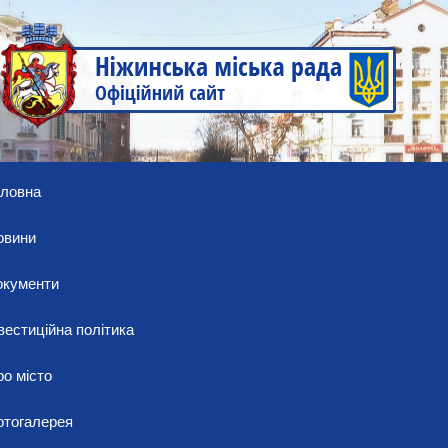
оловна
овини
окументи
вестиційна політика
о місто
отогалерея