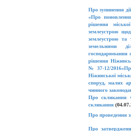
Про зупинення ді
«Про поновлення
рішення місько
землеустрою щод
землеустрою та 
земельними ді
господарювання ф
рішення Ніжинсь
№37-12/2016«Пр
Ніжинської міськ
споруд, малих а
чинного законода
Про скликання ч
скликання
(04.07.
Про проведення з
Про затвердженн