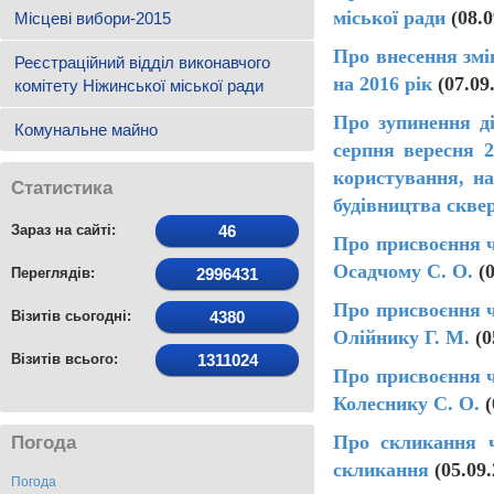
міської ради
(08.
Місцеві вибори-2015
Про внесення змі
Реєстраційний відділ виконавчого
на 2016 рік
(07.0
комітету Ніжинської міської ради
Про зупинення ді
Комунальне майно
серпня вересня 
користування, н
Статистика
будівництва скве
Зараз на сайті:
46
Про присвоєння ч
Осадчому С. О.
(
Переглядів:
2996431
Про присвоєння ч
Візитів сьогодні:
4380
Олійнику Г. М.
(0
Візитів всього:
1311024
Про присвоєння ч
Колеснику С. О.
(
Про скликання ч
Погода
скликання
(05.09
Погода