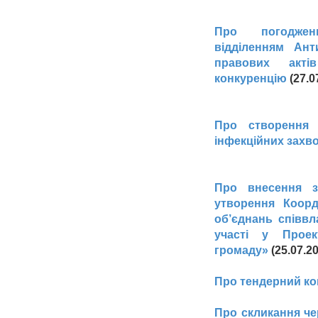
Про погоджен
відділенням Ант
правових акт
конкуренцію
(27.0
Про створення 
інфекційних захво
Про внесення з
утворення Коорд
об’єднань співвл
участі у Проек
громаду»
(25.07.2
Про тендерний ко
Про скликання че