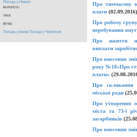
Погода у
Ніжині
Про тимчасову к
вологість:
плати
(02.09.201
тиск:
Про робочу групу
вітер:
перебування внут
Погода у Києві
Погода у Чернігові
Про вжиття нев
виплати заробітн
Про внесення змі
року №18«Про ств
плати»
(29.08.201
Про скликання ч
міської ради
(25.
Про утворення о
міста та 73-ї р
загарбників
(25.0
Про внесення змі