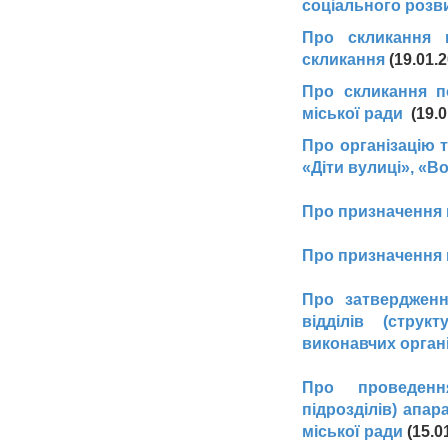
соціального розви
Про скликання п
скликання
(19.01.2
Про скликання п
міської ради
(19.0
Про організацію 
«Діти вулиці», «В
Про призначення 
Про призначення н
Про затвердженн
відділів (струк
виконавчих органі
Про проведення
підрозділів) апар
міської ради
(15.0