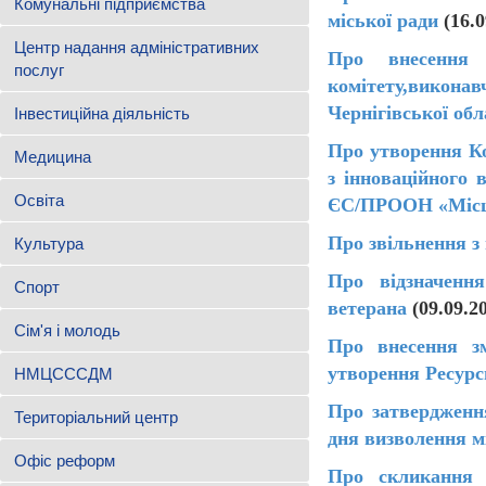
Комунальні підприємства
міської ради
(16.
Центр надання адміністративних
Про внесення 
послуг
комітету,виконав
Чернігівської обл
Інвестиційна діяльність
Про утворення Ко
Медицина
з інноваційного 
Освіта
ЄС/ПРООН «Місце
Про звільнення з
Культура
Про відзначенн
Спорт
ветерана
(09.09.2
Сім'я і молодь
Про внесення з
утворення Ресурс
НМЦСССДМ
Про затвердження
Територіальний центр
дня визволення м
Офіс реформ
Про скликання ч