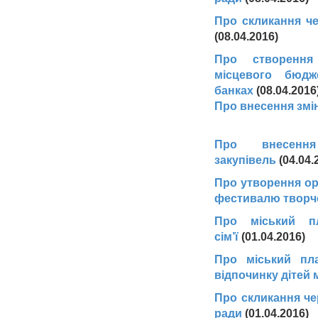
Про скликання чер
(08.04.2016)
Про створення
місцевого бюдж
банках
(08.04.201
Про внесення змі
Про внесенн
закупівель
(04.04
Про утворення орг
фестивалю творч
Про міський п
сім’ї
(01.04.2016)
Про міський пла
відпочинку дітей м
Про скликання че
ради
(01.04.2016)