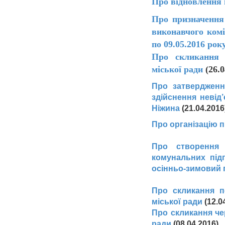
Про відновлення 
Про призначення 
виконавчого комі
по 09.05.2016 рок
Про скликання ч
міської ради
(26.0
Про затвердженн
здійснення неві
Ніжина
(21.04.201
Про організацію п
Про створення 
комунальних під
осінньо-зимовий п
Про скликання 
міської ради
(12.0
Про скликання че
ради
(08.04.2016)