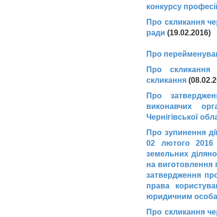
конкурсу професі
Про скликання че
ради
(19.02.2016)
Про перейменува
Про скликання 
скликання
(08.02.2
Про затверджен
виконавчих орг
Чернігівської обл
Про зупинення дії
02 лютого 2016
земельних діляно
на виготовлення 
затвердження про
права користува
юридичним особ
Про скликання че