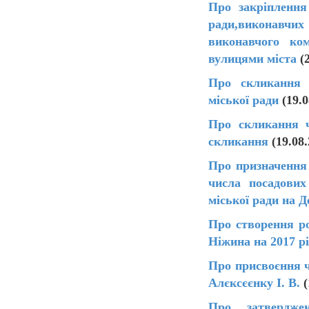
Про закріплення
ради,виконавчих
виконавчого ком
вулицями міста
(2
Про скликання ч
міської ради
(19.
Про скликання ч
скликання
(19.08
Про призначення 
числа посадових
міської ради на 
Про створення р
Ніжина на 2017 р
Про присвоєння ч
Алєксєєнку І. В.
Про затвердже