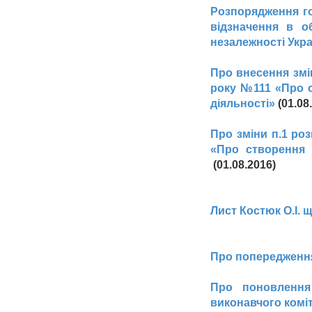
Розпорядження го
відзначення в о
незалежності Укр
Про внесення змі
року №111 «Про с
діяльності»
(01.08
Про зміни п.1 ро
«Про створення р
(01.08.2016)
Лист Костюк О.І.
Про попередження
Про поновлення
виконавчого коміт