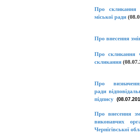
Про скликання ч
міської ради
(08.0
Про внесення змі
Про скликання ч
скликання
(08.07.
Про визначен
ради відповідаль
підпису
(08.07.201
Про внесення зм
виконавчих орг
Чернігівської обл