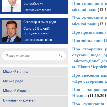
Про скликання п
Валерійович
міської ради
(13.
Блог міського голови
Про скликання п
Секретар міської ради
міської ради
(13.
Салогуб Валерій
Про призначення 
Володимирович
Блог секретаря ради
Про звільнення 
Про створення р
слухань щодо вр
містобудівної до
м. Ніжин Чернігів
Міський голова
Про внесення змі
«Про створення к
Міська рада
Про запровад
Міський бюджет
Ніжина
(11.10.201
Виконавчий комітет
Про скликання ч