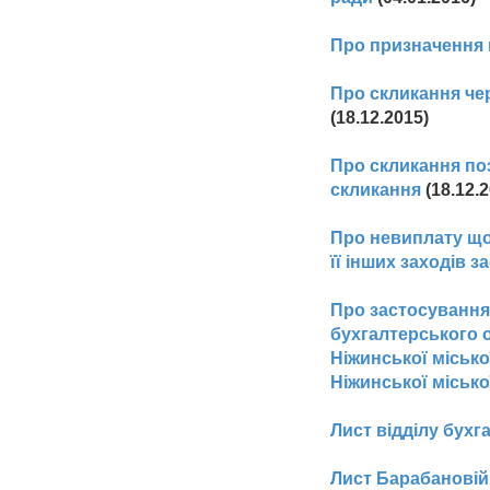
Про призначення н
Про скликання черг
(18.12.2015)
Про скликання поз
скликання
(18.12.
Про невиплату щом
її інших заходів 
Про застосування
бухгалтерського о
Ніжинської місько
Ніжинської місько
Лист відділу бухг
Лист Барабановій 