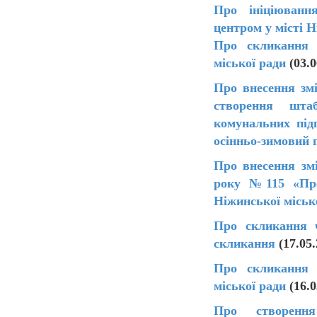
Про ініціюванн
центром у місті Н
Про скликання ч
міської ради
(03.0
Про внесення зм
створення шта
комунальних під
осінньо-зимовий п
Про внесення зм
року №115 «Про 
Ніжинської міськ
Про скликання ч
скликання
(17.05.
Про скликання ч
міської ради
(16.0
Про створення