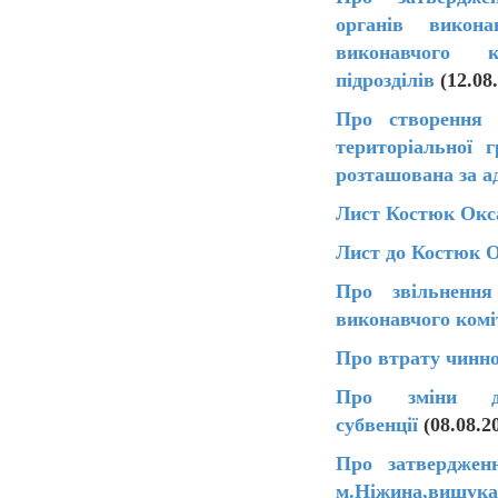
органів викона
виконавчого 
підрозділів
(12.08
Про створення к
територіальної 
розташована за ад
Лист Костюк Окса
Лист до Костюк О
Про звільнення
виконавчого комі
Про втрату чинно
Про зміни до
субвенції
(08.08.2
Про затверджен
м.Ніжина,вишук