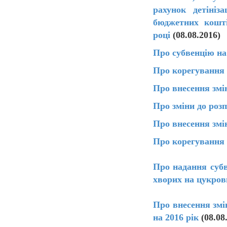
рахунок детініз
бюджетних кошті
році
(08.08.2016)
Про субвенцію на
Про корегування 
Про внесення змі
Про зміни до роз
Про внесення змі
Про корегування 
Про надання субв
хворих на цукрови
Про внесення змі
на 2016 рік
(08.08