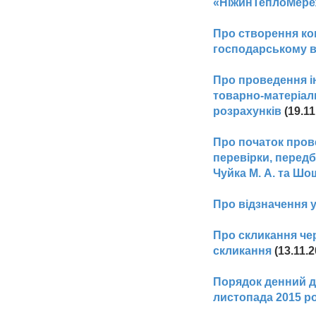
«НіжинТеплоМереж
Про створення ком
господарському в
Про проведення ін
товарно-матеріаль
розрахунків
(19.11
Про початок прове
перевірки, перед
Чуйка М. А. та Шош
Про відзначення у
Про скликання черг
скликання
(13.11.2
Порядок денний др
листопада 2015 р