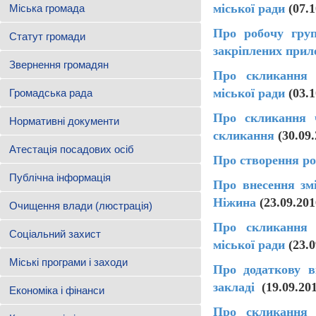
міської ради
(07.
Міська громада
Про робочу гру
Статут громади
закріплених прил
Звернення громадян
Про скликання ч
міської ради
(03.
Громадська рада
Про скликання ч
Нормативні документи
скликання
(30.09.
Атестація посадових осіб
Про створення ро
Публічна інформація
Про внесення змі
Ніжина
(23.09.201
Очищення влади (люстрація)
Про скликання ч
Соціальний захист
міської ради
(23.0
Міські програми і заходи
Про додаткову в
закладі
(19.09.20
Економіка і фінанси
Про скликання ч