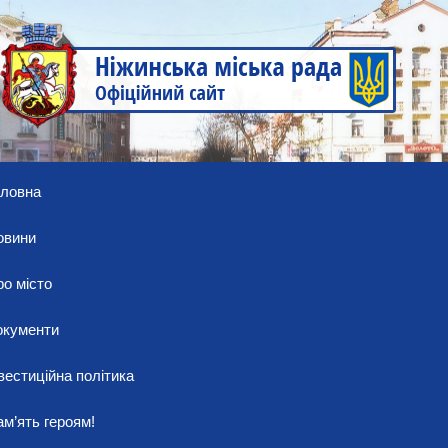
оловна
овини
о місто
окументи
вестиційна політика
м’ять героям!