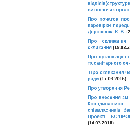
відділів(структ
виконавчих органі
Про початок про
перевірки перед
Дорошенка Є. В.
(2
Про скликання ч
скликання
(18.03.2
Про організацію 
та санітарного оч
Про скликання че
ради
(17.03.2016)
Про утворення Ре
Про внесення змі
Координаційної 
співвласників б
Проекті ЄС/ПРО
(14.03.2016)