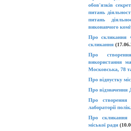
обов'язків секре
питань діяльност
питань діяльно
виконавчого комі
Про скликання ч
скликання
(17.06.
Про створенн
використання ма
Московська, 78 т
Про відпустку мі
Про відзначення 
Про створення 
лабораторії полік
Про скликання ч
міської ради
(10.0