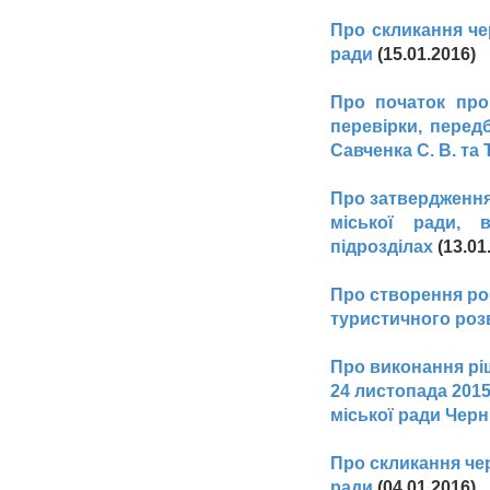
Про скликання че
ради
(15.01.2016)
Про початок про
перевірки, перед
Савченка С. В. та 
Про затвердження 
міської ради, 
підрозділах
(13.01
Про створення ро
туристичного роз
Про виконання ріш
24 листопада 201
міської ради Черні
Про скликання чер
ради
(04.01.2016)