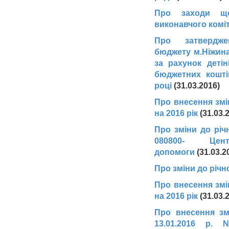
Про заходи щод
виконавчого коміт
Про затвердж
бюджету м.Ніжина
за рахунок детін
бюджетних кошті
році
(31.03.2016)
Про внесення змі
на 2016 рік
(31.03.
Про зміни до річ
080800- Цент
допомоги
(31.03.2
Про зміни до річн
Про внесення змі
на 2016 рік
(31.03.
Про внесення зм
13.01.2016 р.