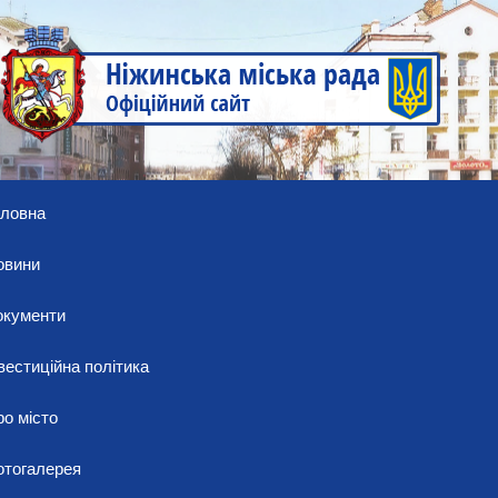
оловна
овини
окументи
вестиційна політика
о місто
отогалерея