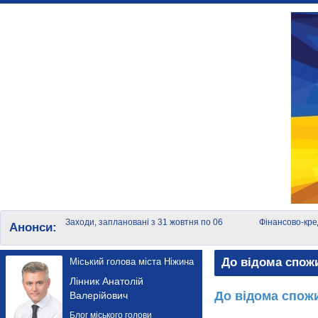
Заходи, заплановані з 31 жовтня по 06
Фінансово-кре
Анонси:
листопада
суб'єктів мало
До відома спож
Міський голова міста Ніжина
Лінник Анатолій
До відома спож
Валерійович
Блог міського голови